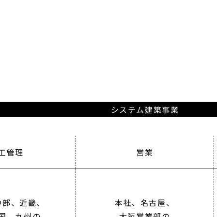
システム建築事業
工管理
営業
中部、近畿、
本社、名古屋、
国、九州の
大阪営業部の