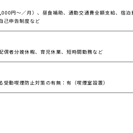
2,000円〜／月）、昼食補助、通勤交通費全額支給、宿
自己申告制度など
配偶者分娩休暇、育児休業、短時間勤務など
る受動喫煙防止対策の有無：有（喫煙室設置）