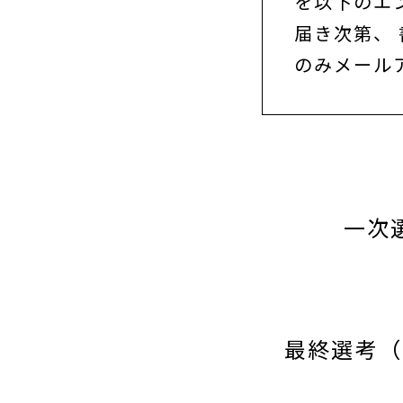
を以下のエ
届き次第、
のみメール
一次
最終選考（