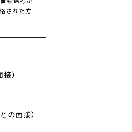
募書類選考が
合格された方
面接）
員との面接）