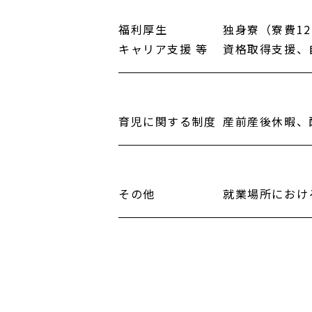
福利厚生
独身寮（寮費1
キャリア
支援 等
資格取得支援、
育児に
関する
制度
産前産後休暇、
その他
就業場所におけ